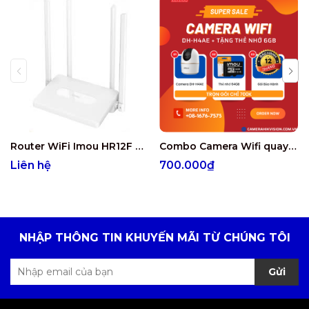
Router WiFi Imou HR12F AC1200 – WiFi 5 Tốc Độ Cao
Combo Camera Wifi quay quét trong nhà Hero A1 4MP DAHUA DH-H4AE + Thẻ Nhớ IMOU 64GB
Liên hệ
700.000₫
NHẬP THÔNG TIN KHUYẾN MÃI TỪ CHÚNG TÔI
Gửi