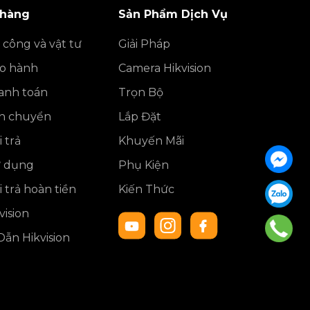
 hàng
Sản Phẩm Dịch Vụ
 công và vật tư
Giải Pháp
ảo hành
Camera Hikvision
anh toán
Trọn Bộ
ận chuyển
Lắp Đặt
 trả
Khuyến Mãi
ử dụng
Phụ Kiện
 trả hoàn tiền
Kiến Thức
ision
ẫn Hikvision