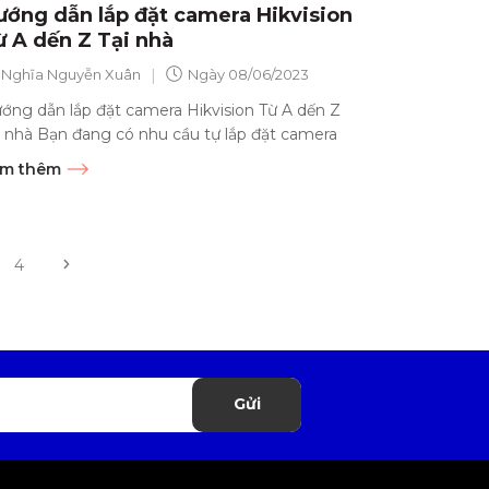
ướng dẫn lắp đặt camera Hikvision
ừ A dến Z Tại nhà
|
Nghĩa Nguyễn Xuân
Ngày
08/06/2023
ớng dẫn lắp đặt camera Hikvision Từ A dến Z
i nhà Bạn đang có nhu cầu tự lắp đặt camera
an sát tại nhà, nhưng...
m thêm
4
Gửi