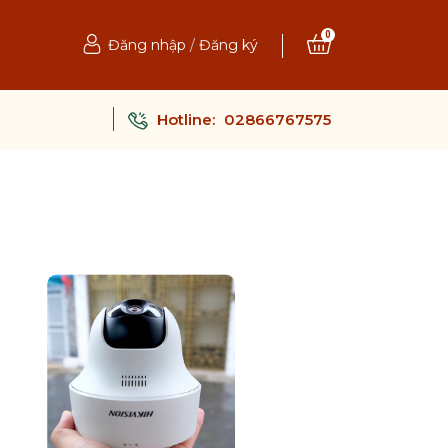
0
Đăng nhập
/
Đăng ký
Hotline:
02866767575