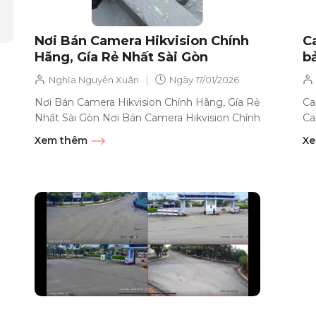
Nơi Bán Camera Hikvision Chính
C
Hãng, Gía Rẻ Nhất Sài Gòn
b
|
Nghĩa Nguyễn Xuân
Ngày
17/01/2026
Nơi Bán Camera Hikvision Chính Hãng, Gía Rẻ
Ca
Nhất Sài Gòn Nơi Bán Camera Hikvision Chính
Ca
Hãng, Gía Rẻ Nhất Sài Gòn Camera Hikvision đã
ca
Xem thêm
Xe
trở thành...