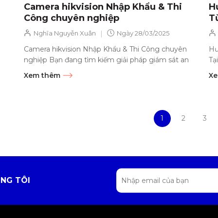
Camera hikvision Nhập Khẩu & Thi
H
Công chuyên nghiệp
T
|
Nghĩa Nguyễn Xuân
Ngày
28/03/2025
Camera hikvision Nhập Khẩu & Thi Công chuyên
Hư
nghiệp Bạn đang tìm kiếm giải pháp giám sát an
Tạ
ninh chất lượng cao, đáng tin cậy? Hệ...
qu
Xem thêm
Xe
1
2
3
NG TÔI