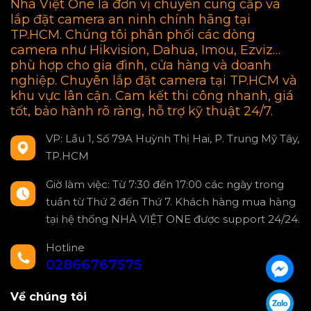
Nhà Việt One là đơn vị chuyên cung cấp và
lắp đặt camera an ninh chính hãng tại
TP.HCM. Chúng tôi phân phối các dòng
camera như Hikvision, Dahua, Imou, Ezviz…
phù hợp cho gia đình, cửa hàng và doanh
nghiệp. Chuyên lắp đặt camera tại TP.HCM và
khu vực lân cận. Cam kết thi công nhanh, giá
tốt, bảo hành rõ ràng, hỗ trợ kỹ thuật 24/7.
VP: Lầu 1, Số 79A Huỳnh Thị Hai, P. Trung Mỹ Tây,
TP.HCM
Giờ làm việc: Từ 7:30 đến 17:00 các ngày trong
tuần từ Thứ 2 đến Thứ 7. Khách hàng mua hàng
tại hệ thống NHÀ VIỆT ONE được support 24/24.
Hotline
02866767575
Về chúng tôi