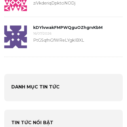
ziVkderiqDpktciNODj
kDYlvwakFMPWQguOZhgrvKbM
16/07/2026
PtGSqfnGfWReLYgkIBXL
DANH MỤC TIN TỨC
TIN TỨC NỔI BẬT