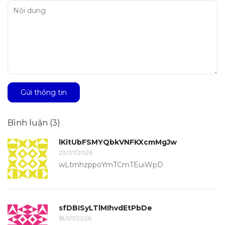
Gửi thông tin
Bình luận (3)
lKitUbFSMYQbkVNFKXcmMgJw
23/07/2026
wLtrnhzppoYmTCmTEuiWpD
sfDBISyLTlMIhvdEtPbDe
18/07/2026