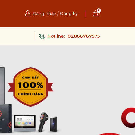
0
Đăng nhập
/
Đăng ký
Hotline:
02866767575