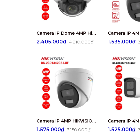
Camera IP Dome 4MP Hikvision DS-2CD1743G2-IZ
2.405.000₫
1.535.000₫
4.810.000₫
Camera IP 4MP HIKVISION DS-2CD1347G2-LUF
1.575.000₫
1.525.000₫
3.150.000₫