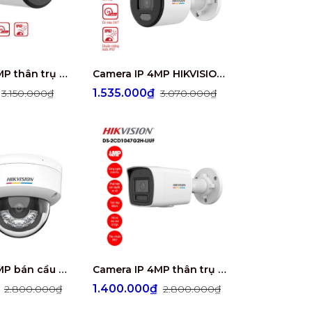
Camera IP 4MP thân trụ HIKVISION DS-2CD1047G2-LUF
Camera IP 4MP HIKVISION DS-2CD1047G2-L
₫
1.535.000₫
3.150.000₫
3.070.000₫
Camera IP 4MP bán cầu HIKVISION DS-2CD1147G2H-LIUF
Camera IP 4MP thân trụ HIKVISION DS-2CD1047G2H-LIUF
₫
1.400.000₫
2.800.000₫
2.800.000₫