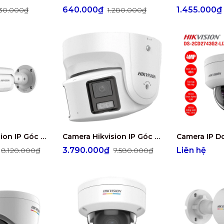
640.000₫
1.455.000
230.000₫
1.280.000₫
Camera Hikvision IP Góc Riêu Rộng 4MP HIKVISION DS-2CD2T46G2-ISU/SL
Camera Hikvision IP Góc Siêu Rộng 4MP HIKVISION DS-2CD2346G2-ISU/SL
₫
3.790.000₫
Liên hệ
8.120.000₫
7.580.000₫