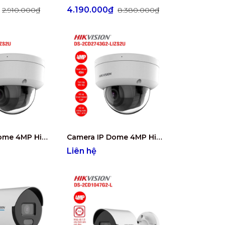
₫
4.190.000₫
2.910.000₫
8.380.000₫
Camera IP Dome 4MP Hikvision DS-2CD2743G2-LIZS2U
Camera IP Dome 4MP Hikvision DS-2CD2743G2-LIZS2U
Liên hệ