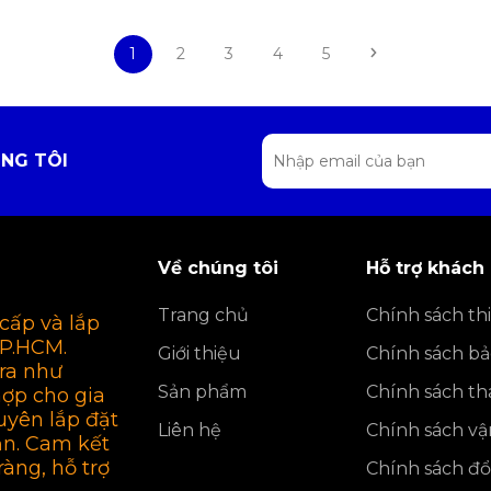
1
2
3
4
5
NG TÔI
Về chúng tôi
Hỗ trợ khách
Trang chủ
Chính sách thi
cấp và lắp
TP.HCM.
Giới thiệu
Chính sách b
ra như
Sản phẩm
Chính sách th
hợp cho gia
uyên lắp đặt
Liên hệ
Chính sách v
ận. Cam kết
ràng, hỗ trợ
Chính sách đổi