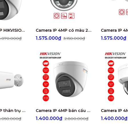
Camera IP 4MP HIKVISION DS-2CD1347G2-L
Camera IP 4MP có màu 24/7 HIKVISION DS-2CD1147G2-LUF
1.575.000₫
1.575.000
3.070.000₫
3.150.000₫
Camera IP 4MP thân trụ HIKVISION DS-2CD1T47G2H-LIUF
Camera IP 4MP bán cầu HIKVISION DS-2CD1347G2H-LIUF
1.400.000₫
1.400.000
3.050.000₫
2.800.000₫