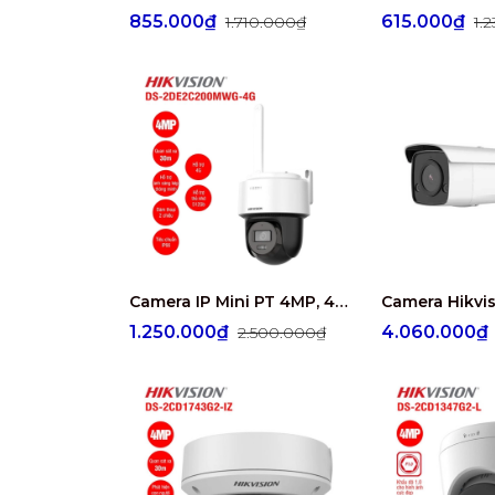
855.000₫
615.000₫
1.710.000₫
1.
Camera IP Mini PT 4MP, 4G HIKVISION DS-2DE2C400MWG-4G
1.250.000₫
4.060.000
2.500.000₫