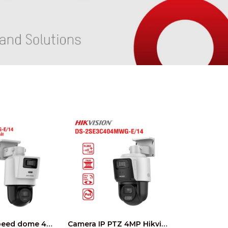
Camera IP Speed dome 4MP Hikvision DS-2SE2C400MWG-E/14
Camera IP PTZ 4MP Hikvision DS-2SE3C404MWG-E/14