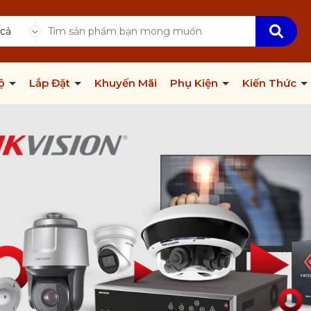
 cả
Bộ
Lắp Đặt
Khuyến Mãi
Phụ Kiện
Kiến Thức