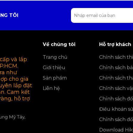
NG TÔI
Về chúng tôi
Hỗ trợ khách
Trang chủ
Chính sách thi
cấp và lắp
TP.HCM.
Giới thiệu
Chính sách b
ra như
Sản phẩm
Chính sách th
hợp cho gia
uyên lắp đặt
Liên hệ
Chính sách v
ận. Cam kết
ràng, hỗ trợ
Chính sách đổi
Điều khoản s
rung Mỹ Tây,
Chính sách đổi
Download Hikv