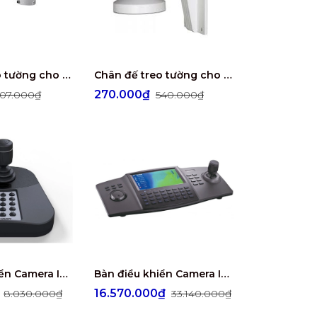
Chân đế treo tường cho camera Speed Dome HIKVISION DS-1602ZJ
Chân đế treo tường cho Camera Speed Dome HIKVISION DS-1272ZJ-120
270.000₫
07.000₫
540.000₫
Bàn điều khiển Camera IP speed Dome ( USB Network Keyboard) DS-1005KI
Bàn điều khiển Camera IP Speed Dome (Network Keyboard) DS-1100KI
₫
16.570.000₫
8.030.000₫
33.140.000₫