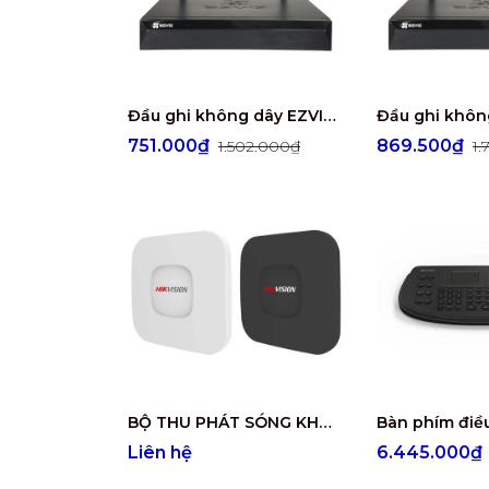
Đầu ghi không dây EZVIZ 4/8 kênh CS-X5S-R100-4W
751.000₫
869.500₫
1.502.000₫
1.
BỘ THU PHÁT SÓNG KHÔNG DÂY CHO CAMERA TRONG THANG MÁY DS-5WF200CT-2N
Liên hệ
6.445.000