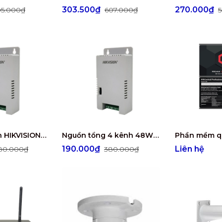
303.500₫
270.000₫
5.000₫
607.000₫
​Bộ chia nguồn HIKVISION DS-2FA1205-C8(EUR)
Nguồn tổng 4 kênh 48W HIKVISION DS-2FA1225-C4(EUR)
190.000₫
Liên hệ
80.000₫
380.000₫