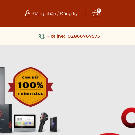
0
Đăng nhập
/
Đăng ký
Hotline:
02866767575