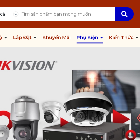
 cả
Bộ
Lắp Đặt
Khuyến Mãi
Phụ Kiện
Kiến Thức