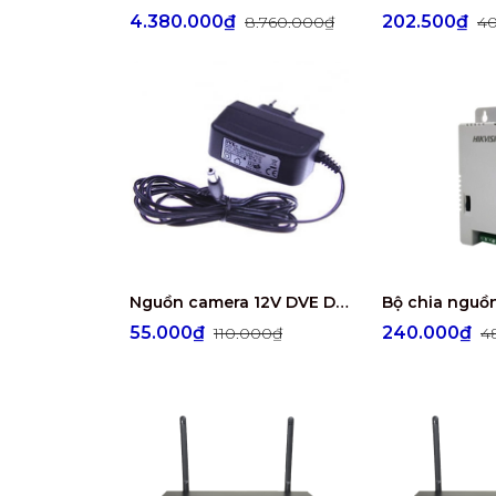
4.380.000₫
202.500₫
8.760.000₫
40
Nguồn camera 12V DVE DSA-12PFG-12FEU120100
55.000₫
240.000₫
110.000₫
4