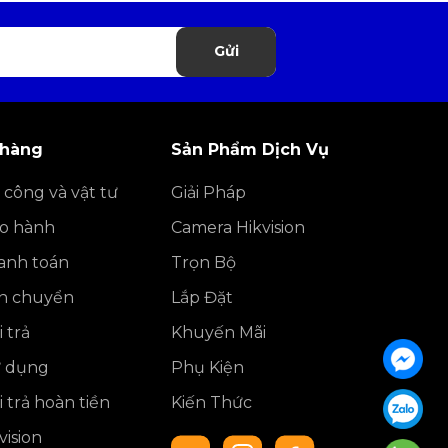
Gửi
 hàng
Sản Phẩm Dịch Vụ
 công và vật tư
Giải Pháp
ảo hành
Camera Hikvision
anh toán
Trọn Bộ
ận chuyển
Lắp Đặt
 trả
Khuyến Mãi
ử dụng
Phụ Kiện
 trả hoàn tiền
Kiến Thức
ision