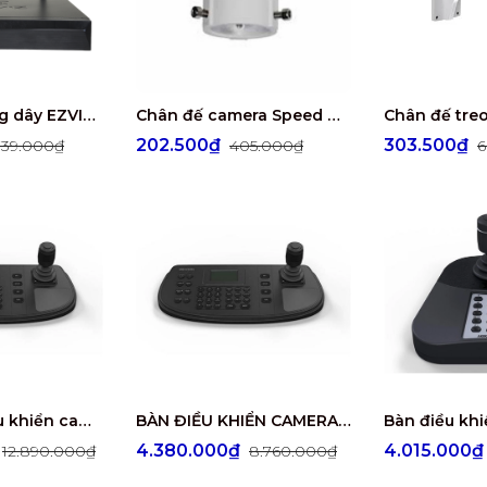
Đầu ghi không dây EZVIZ 4/8 kênh CS-X5S-R100-8W
Chân đế camera Speed Dome HIKVISION DS-1663ZJ
202.500₫
303.500₫
739.000₫
405.000₫
6
Bàn phím điều khiển camera IP Speed Dome, có màn hình LED (128 x 64) Pixel DS-1200KI
BÀN ĐIỀU KHIỂN CAMERA HIKVISION DS-1006KI
₫
4.380.000₫
4.015.000
12.890.000₫
8.760.000₫