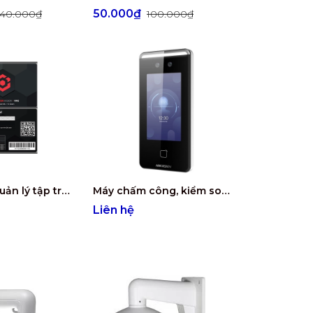
50.000₫
540.000₫
100.000₫
Phần mềm quản lý tập trung 64 kênh camera HIKVISION HikCentral-P-Inclusive-Global/64
Máy chấm công, kiểm soát ra vào nhận diện khuôn mặt và vân tay HIKVISION DS-K1T341AM
Liên hệ