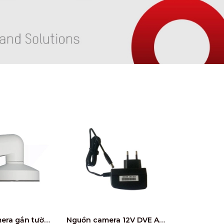
Chân đế camera gắn tường HIKVISION DS-1272ZJ-120
Nguồn camera 12V DVE ADS-12FG-12N12012EPG