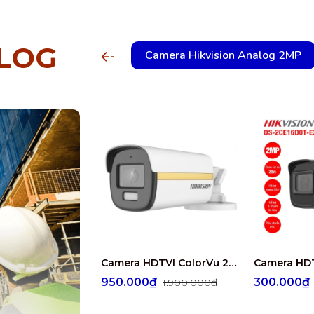
ALOG
Camera Hikvision Analog 2MP
Camera HDTVI ColorVu 2MP thân trụ HIKVISION DS-2CE10DF3T-FS
950.000₫
300.000
1.900.000₫