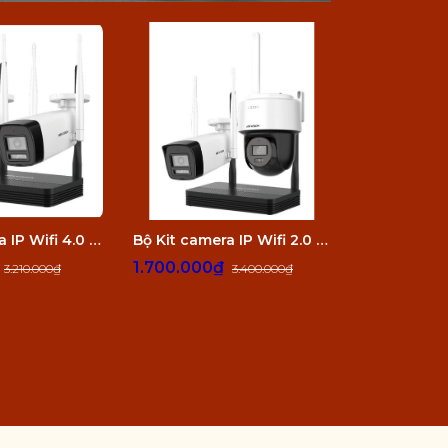
Bộ Kit camera IP Wifi 4.0 Megapixel HIKVISION DS-J142I/NKS424W0H
Bộ Kit camera IP Wifi 2.0 Megapixel HIKVISION DS-J142I/NKS422W03H
₫
1.700.000₫
1.845.00
3.210.000₫
3.400.000₫