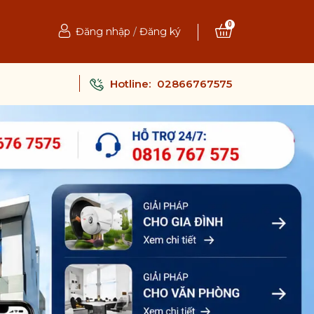
0
Đăng nhập
/
Đăng ký
Hotline:
02866767575