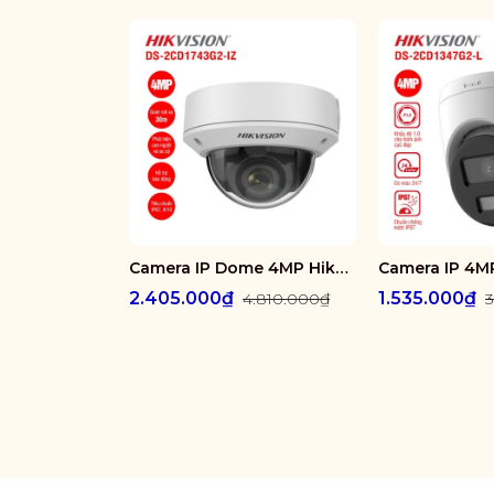
Camera IP Dome 4MP Hikvision DS-2CD1743G2-IZ
2.405.000₫
1.535.000₫
4.810.000₫