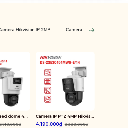
Camera Hikvision IP 2MP
Camera Hikvision IP 6MP
Camera IP Speed dome 4MP Hikvision DS-2SE2C400MWG-E/14
Camera IP PTZ 4MP Hikvision DS-2SE3C404MWG-E/14
4.190.000₫
1.250.000
2.910.000₫
8.380.000₫