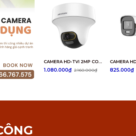
CAMERA HD-TVI 2MP COLORVU - CÓ MÀU 24/24 DS-2CE70DF3T-PTS
1.080.000₫
825.000
2.160.000₫
 CÔNG