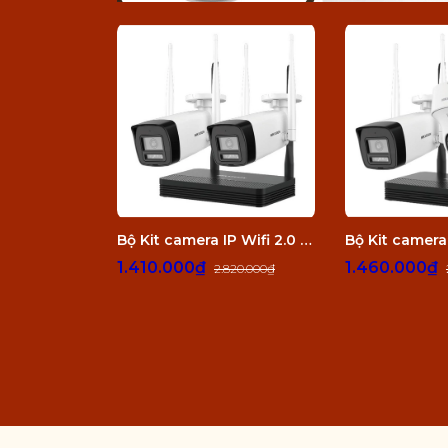
Bộ Kit camera IP Wifi 2.0 Megapixel HIKVISION DS-J142I/NKS422W0H
1.410.000₫
1.460.000₫
2.820.000₫