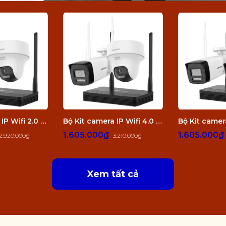
Bộ Kit camera IP Wifi 2.0 Megapixel HIKVISION DS-J142I/NKS422W02H
Bộ Kit camera IP Wifi 4.0 Megapixel HIKVISION DS-J142I/NKS424W02H
1.605.000₫
1.605.000
2.920.000₫
3.210.000₫
Xem tất cả