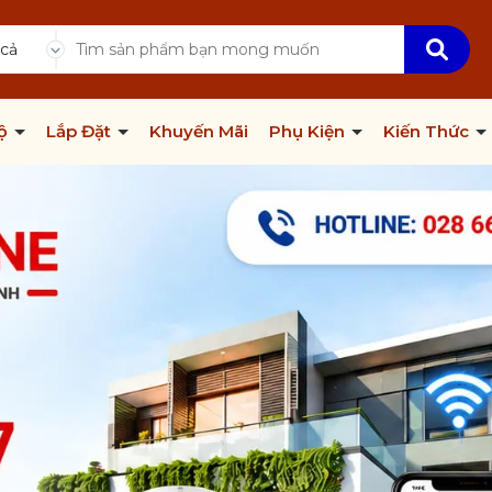
 cả
Bộ
Lắp Đặt
Khuyến Mãi
Phụ Kiện
Kiến Thức