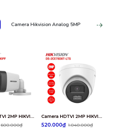
Camera Hikvision Analog 5MP
Camera HDTVI 2MP HIKVISION DS-2CE16D0T-EXIPF
Camera HDTVI 2MP HIKVISION DS-2CE78D0T-LTS
₫
520.000₫
365.000₫
600.000₫
1.040.000₫
7