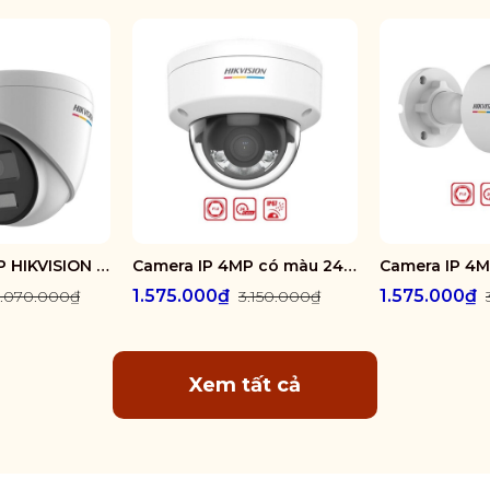
Camera IP 4MP HIKVISION DS-2CD1347G2-L
Camera IP 4MP có màu 24/7 HIKVISION DS-2CD1147G2-LUF
1.575.000₫
1.575.000₫
3.070.000₫
3.150.000₫
Xem tất cả