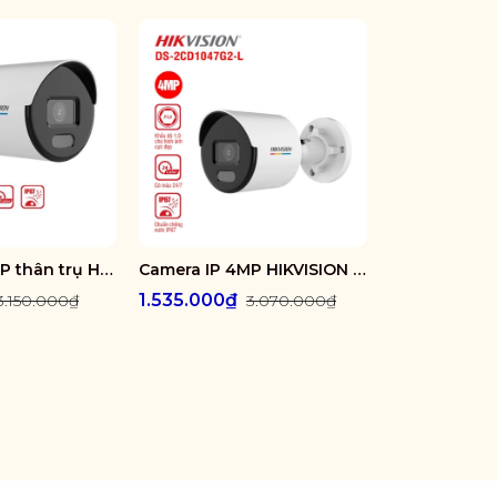
Camera IP 4MP thân trụ HIKVISION DS-2CD1047G2-LUF
Camera IP 4MP HIKVISION DS-2CD1047G2-L
1.535.000₫
1.575.000₫
3.150.000₫
3.070.000₫