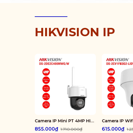
HIKVISION IP
Camera IP Mini PT 4MP HIKVISION DS-2DE2C400MWG/W
855.000₫
615.000₫
1.710.000₫
1.