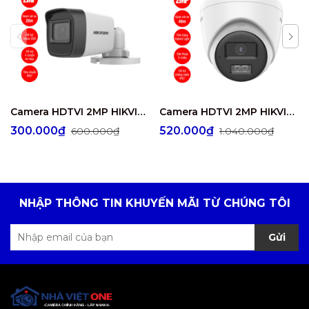
Camera HDTVI 2MP HIKVISION DS-2CE16D0T-EXIPF
Camera HDTVI 2MP HIKVISION DS-2CE78D0T-LTS
300.000₫
520.000₫
600.000₫
1.040.000₫
NHẬP THÔNG TIN KHUYẾN MÃI TỪ CHÚNG TÔI
Gửi