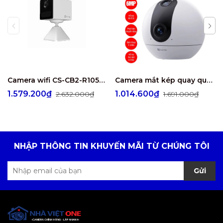
Camera wifi CS-CB2-R105-1K3F4GA-WH ( CB2 2K & 4G White )
Camera mắt kép quay quét 2K+ EZVIZ C60P Dual Mix
1.579.200₫
1.014.600₫
2.632.000₫
1.691.000₫
NHẬP THÔNG TIN KHUYẾN MÃI TỪ CHÚNG TÔI
Gửi