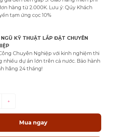
đơn hàng từ 2.000K. Lưu ý: Qúy Khách
yển tạm ứng cọc 10%
 NGŨ KỸ THUẬT LẮP ĐẶT CHUYÊN
IỆP
 Công Chuyên Nghiệp với kinh nghiệm thi
 nhiều dự án lớn trên cả nước. Bảo hành
nh hãng 24 tháng!
+
Mua ngay