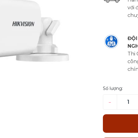
với 
chu
ĐỘI
NGH
Thi
công
chí
Số lượng:
–