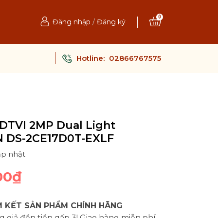
0
Đăng nhập
/
Đăng ký
Hotline:
02866767575
DTVI 2MP Dual Light
N DS-2CE17D0T-EXLF
ập nhật
00₫
 KẾT SẢN PHẨM CHÍNH HÃNG
 giả đền tiền gấp 3! Giao hàng miễn phí