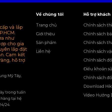
Về chúng tôi
Hỗ trợ khách
Trang chủ
Chính sách thi
cấp và lắp
TP.HCM.
Giới thiệu
Chính sách b
ra như
Sản phẩm
Chính sách th
hợp cho gia
uyên lắp đặt
Liên hệ
Chính sách v
ận. Cam kết
ràng, hỗ trợ
Chính sách đổi
Điều khoản s
rung Mỹ Tây,
Chính sách đổi
Download Hikv
gày trong tuần
Video Hướng D
hàng tại hệ
4/24.