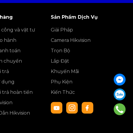
 hàng
Sản Phẩm Dịch Vụ
 công và vật tư
Giải Pháp
ảo hành
Camera Hikvision
anh toán
Trọn Bộ
ận chuyển
Lắp Đặt
 trả
Khuyến Mãi
ử dụng
Phụ Kiện
 trả hoàn tiền
Kiến Thức
ision
ẫn Hikvision