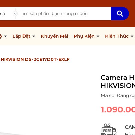
 cả
Bộ
Lắp Đặt
Khuyến Mãi
Phụ Kiện
Kiến Thức
t HIKVISION DS-2CE17D0T-EXLF
Camera H
HIKVISIO
Mã sp: Đang c
1.090.0
CAM
Hàng