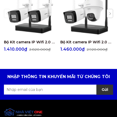
Bộ Kit camera IP Wifi 2.0 Megapixel HIKVISION DS-J142I/NKS422W0H
Bộ Kit camera IP Wifi 2.0 Megapixel HIKVISION DS-J142I/NKS422W02H
1.410.000₫
1.460.000₫
2.820.000₫
2.920.000₫
NHẬP THÔNG TIN KHUYẾN MÃI TỪ CHÚNG TÔI
Gửi