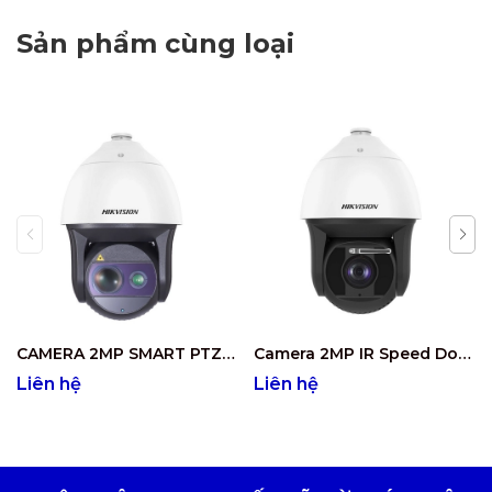
Sản phẩm cùng loại
CAMERA 2MP SMART PTZ DEEP LEARNING DS-2DF8250I8X-AEL(T3)
Camera 2MP IR Speed Dome Hồng ngoại 500m( Tích hợp tính năng thông minh) DS-2DF8250I5X-AELW
Liên hệ
Liên hệ