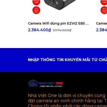
Camera Wifi dùng pin EZVIZ EB5 4K 8MP
2.384.400₫
2.38
3.974.000₫
NHẬP THÔNG TIN KHUYẾN MÃI TỪ CHÚ
Nhà Việt One là đơn vị chuyên cung 
đặt camera an ninh chính hãng tại 
Chúng tôi phân phối các dòng came