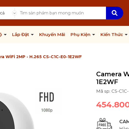
 cả
Bộ
Lắp Đặt
Khuyến Mãi
Phụ Kiện
Kiến Thức
a WiFi 2MP - H.265 CS-C1C-E0-1E2WF
Camera Wi
1E2WF
Mã sp: CS-C1C
454.80
CAM
Hàng