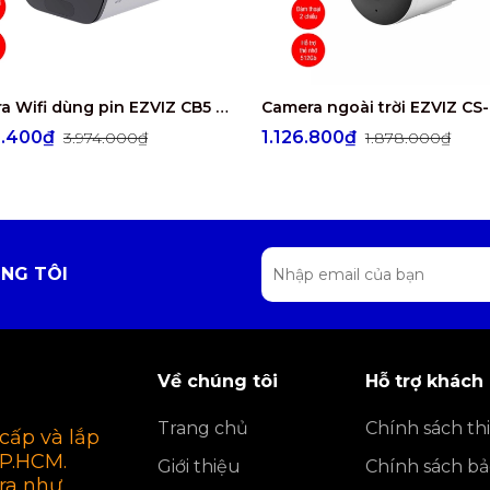
Camera Wifi dùng pin EZVIZ CB5 4K
4.400₫
1.126.800₫
3.974.000₫
1.878.000₫
NG TÔI
Về chúng tôi
Hỗ trợ khách
Trang chủ
Chính sách thi
cấp và lắp
TP.HCM.
Giới thiệu
Chính sách b
ra như