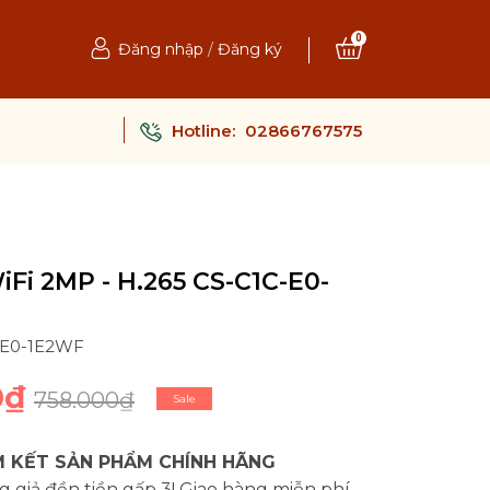
0
Đăng nhập
/
Đăng ký
Hotline:
02866767575
Fi 2MP - H.265 CS-C1C-E0-
-E0-1E2WF
0₫
758.000₫
Sale
 KẾT SẢN PHẨM CHÍNH HÃNG
 giả đền tiền gấp 3! Giao hàng miễn phí