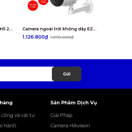
Camera ngoài trời EZVIZ CS-H5 2K POE
Camera ngoài trời không dây EZVIZ H5 4G 2K
1.126.800₫
1.579.20
1.878.000₫
Gửi
 hàng
Sản Phẩm Dịch Vụ
 công và vật tư
Giải Pháp
ảo hành
Camera Hikvision