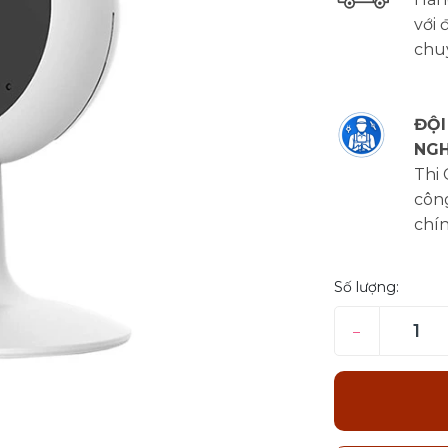
với 
chu
ĐỘI
NGH
Thi
công
chí
Số lượng:
–