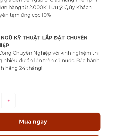
đơn hàng từ 2.000K. Lưu ý: Qúy Khách
yển tạm ứng cọc 10%
 NGŨ KỸ THUẬT LẮP ĐẶT CHUYÊN
IỆP
 Công Chuyên Nghiệp với kinh nghiệm thi
 nhiều dự án lớn trên cả nước. Bảo hành
nh hãng 24 tháng!
+
Mua ngay