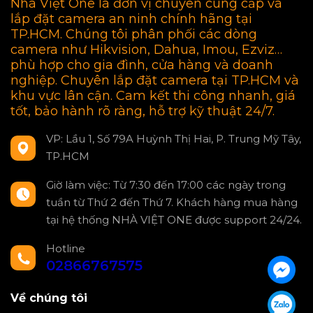
Nhà Việt One là đơn vị chuyên cung cấp và
lắp đặt camera an ninh chính hãng tại
TP.HCM. Chúng tôi phân phối các dòng
camera như Hikvision, Dahua, Imou, Ezviz…
phù hợp cho gia đình, cửa hàng và doanh
nghiệp. Chuyên lắp đặt camera tại TP.HCM và
khu vực lân cận. Cam kết thi công nhanh, giá
tốt, bảo hành rõ ràng, hỗ trợ kỹ thuật 24/7.
VP: Lầu 1, Số 79A Huỳnh Thị Hai, P. Trung Mỹ Tây,
TP.HCM
Giờ làm việc: Từ 7:30 đến 17:00 các ngày trong
tuần từ Thứ 2 đến Thứ 7. Khách hàng mua hàng
tại hệ thống NHÀ VIỆT ONE được support 24/24.
Hotline
02866767575
Về chúng tôi