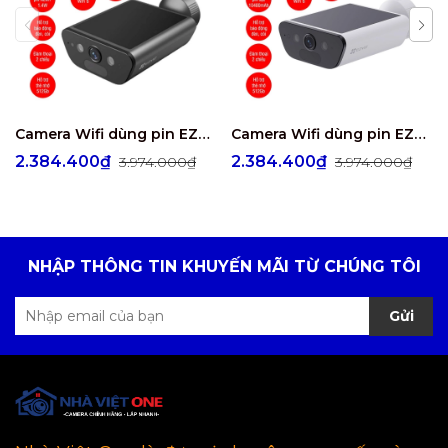
Camera Wifi dùng pin EZVIZ EB5 4K 8MP
Camera Wifi dùng pin EZVIZ CB5 4K
2.384.400₫
2.384.400₫
3.974.000₫
3.974.000₫
NHẬP THÔNG TIN KHUYẾN MÃI TỪ CHÚNG TÔI
Gửi