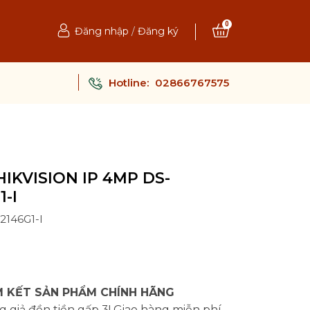
0
Đăng nhập
/
Đăng ký
Hotline:
02866767575
IKVISION IP 4MP DS-
-I
2146G1-I
Ệ
 KẾT SẢN PHẨM CHÍNH HÃNG
 giả đền tiền gấp 3! Giao hàng miễn phí