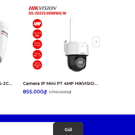
Camera IP 4MP HIKVISION DS-2CD1347G2-L
Camera IP Mini PT 4MP HIKVISION DS-2DE2C400MWG/W
855.000₫
1.345.00
1.710.000₫
Gửi