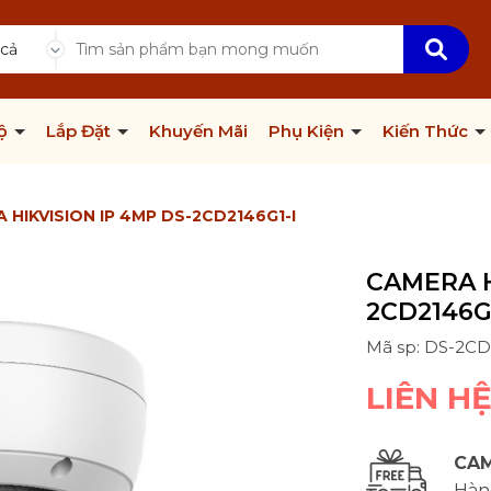
 cả
Bộ
Lắp Đặt
Khuyến Mãi
Phụ Kiện
Kiến Thức
 HIKVISION IP 4MP DS-2CD2146G1-I
CAMERA H
2CD2146G1
Mã sp: DS-2CD
LIÊN H
CAM
Hàng