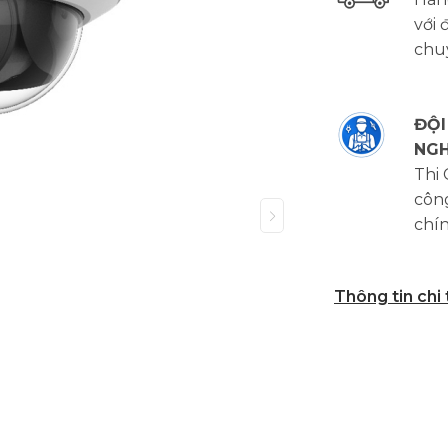
với 
chu
ĐỘI
NGH
Thi
công
chí
Thông tin chi