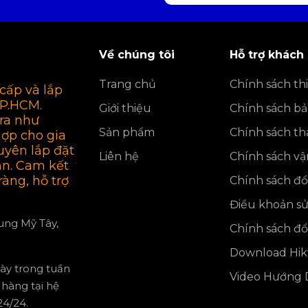
Về chúng tôi
Hỗ trợ khách
Trang chủ
Chính sách thi
cấp và lắp
TP.HCM.
Giới thiệu
Chính sách b
ra như
Sản phẩm
Chính sách th
hợp cho gia
uyên lắp đặt
Liên hệ
Chính sách v
ận. Cam kết
ràng, hỗ trợ
Chính sách đổi
Điều khoản s
rung Mỹ Tây,
Chính sách đổi
Download Hikv
gày trong tuần
Video Hướng D
hàng tại hệ
4/24.