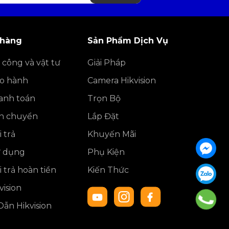
 hàng
Sản Phẩm Dịch Vụ
 công và vật tư
Giải Pháp
ảo hành
Camera Hikvision
anh toán
Trọn Bộ
ận chuyển
Lắp Đặt
 trả
Khuyến Mãi
ử dụng
Phụ Kiện
 trả hoàn tiền
Kiến Thức
ision
ẫn Hikvision