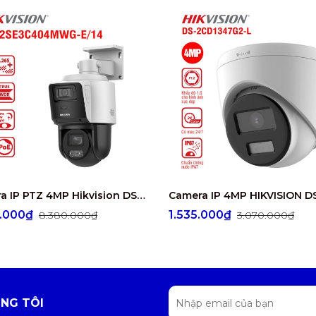
Camera IP PTZ 4MP Hikvision DS-2SE3C404MWG-E/14
0.000₫
1.535.000₫
8.380.000₫
3.070.000₫
NG TÔI