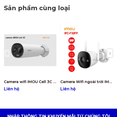
Sản phẩm cùng loại
Camera wifi IMOU Cell 3C IPC-K9DCP-3T0WE
Camera Wifi ngoài trời IMOU IPC-F32FP 3MP
Liên hệ
Liên hệ
NHẬP THÔNG TIN KHUYẾN MÃI TỪ CHÚNG TÔI