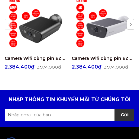
Camera Wifi dùng pin EZVIZ EB5 4K 8MP
Camera Wifi dùng pin EZVIZ CB5 4K
2.384.400₫
2.384.400₫
3.974.000₫
3.974.000₫
NHẬP THÔNG TIN KHUYẾN MÃI TỪ CHÚNG TÔI
Gửi