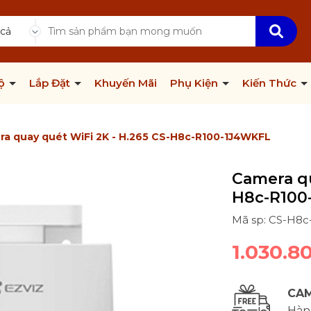
 cả
Bộ
Lắp Đặt
Khuyến Mãi
Phụ Kiện
Kiến Thức
a quay quét WiFi 2K - H.265 CS-H8c-R100-1J4WKFL
Camera qu
H8c-R100
Mã sp: CS-H8
1.030.8
CAM
Hàng