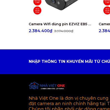
Camera Wifi dùng pin EZVIZ EB5 4K 8MP
2.384.400₫
2.38
3.974.000₫
NHẬP THÔNG TIN KHUYẾN MÃI TỪ CHÚ
Nhà Việt One là đơn vị chuyên cung 
đặt camera an ninh chính hãng tại 
Chúng tôi phân phối các dòng came