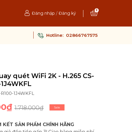
0
Đăng nhập
/
Đăng ký
Hotline:
02866767575
ay quét WiFi 2K - H.265 CS-
-1J4WKFL
c-R100-1J4WKFL
00₫
1.718.000₫
Sale
 KẾT SẢN PHẨM CHÍNH HÃNG
 giả đền tiền gấp 3! Giao hàng miễn phí