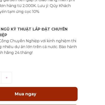
đơn hàng từ 2.000K. Lưu ý: Qúy Khách
yển tạm ứng cọc 10%
 NGŨ KỸ THUẬT LẮP ĐẶT CHUYÊN
IỆP
 Công Chuyên Nghiệp với kinh nghiệm thi
 nhiều dự án lớn trên cả nước. Bảo hành
nh hãng 24 tháng!
+
Mua ngay