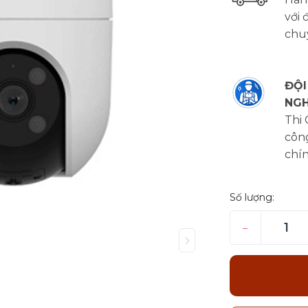
với 
chu
ĐỘI
NGH
Thi
công
chí
Số lượng:
–