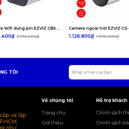
Camera Wifi dùng pin EZVIZ CB5 4K
4.400₫
1.126.800₫
3.974.000₫
1.878.000₫
NG TÔI
Về chúng tôi
Hỗ trợ khách
Trang chủ
Chính sách thi
cấp và lắp
TP.HCM.
Giới thiệu
Chính sách b
ra như