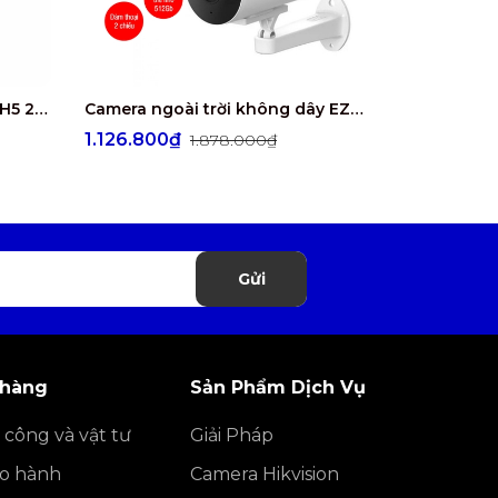
Camera ngoài trời EZVIZ CS-H5 2K POE
Camera ngoài trời không dây EZVIZ H5 4G 2K
1.126.800₫
1.579.20
1.878.000₫
Gửi
 hàng
Sản Phẩm Dịch Vụ
 công và vật tư
Giải Pháp
ảo hành
Camera Hikvision