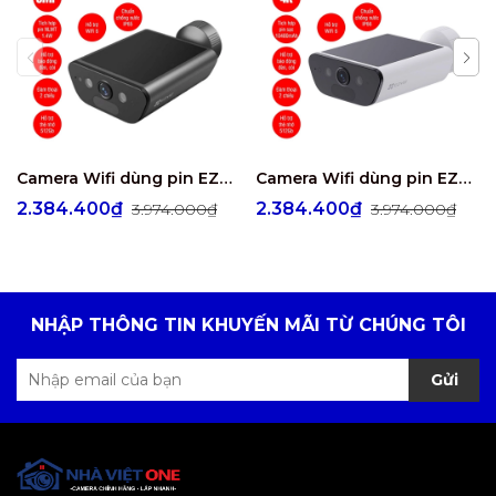
Camera Wifi dùng pin EZVIZ EB5 4K 8MP
Camera Wifi dùng pin EZVIZ CB5 4K
2.384.400₫
2.384.400₫
3.974.000₫
3.974.000₫
NHẬP THÔNG TIN KHUYẾN MÃI TỪ CHÚNG TÔI
Gửi