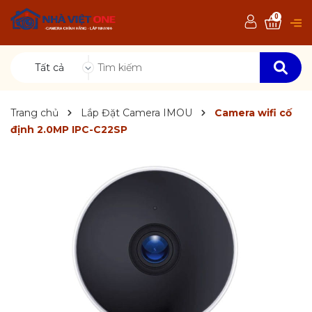
0
Tất cả
Trang chủ
Lắp Đặt Camera IMOU
Camera wifi cố
định 2.0MP IPC-C22SP