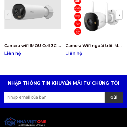
Camera wifi IMOU Cell 3C IPC-K9DCP-3T0WE
Camera Wifi ngoài trời IMOU IPC-F32FP 3MP
Liên hệ
Liên hệ
NHẬP THÔNG TIN KHUYẾN MÃI TỪ CHÚNG TÔI
Gửi