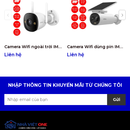
Camera Wifi ngoài trời IMOU IPC-F32FP 3MP
Camera Wifi dùng pin IMOU CELL 3C 3MP kèm tấm Solar (IPC-K9DCP-3T0WE-V2)
Liên hệ
Liên hệ
NHẬP THÔNG TIN KHUYẾN MÃI TỪ CHÚNG TÔI
Gửi