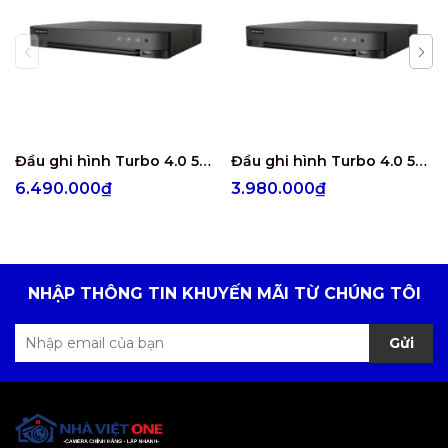
Đầu ghi hình Turbo 4.0 5MP 8 kênh Hikvision iDS-7208HUHI-M1/E
Đầu ghi hình Turbo 4.0 5MP 4 kênh Hikvision iDS-7204HUHI-M1/E
6.490.000₫
3.980.000₫
NHẬP THÔNG TIN KHUYẾN MÃI TỪ CHÚNG TÔI
Gửi