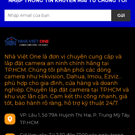
NHẬP THÔNG TIN KHUYẾN MÃI TỪ CHÚNG TÔI
Gửi
Nhà Việt One là đơn vị chuyên cung cấp và
lắp đặt camera an ninh chính hãng tại
TP.HCM. Chúng tôi phân phối các dòng
camera như Hikvision, Dahua, Imou, Ezviz…
phù hợp cho gia đình, cửa hàng và doanh
nghiệp. Chuyên lắp đặt camera tại TP.HCM và
khu vực lân cận. Cam kết thi công nhanh, giá
tốt, bảo hành rõ ràng, hỗ trợ kỹ thuật 24/7.
VP: Lầu 1, Số 79A Huỳnh Thị Hai, P. Trung Mỹ Tây,
TP.HCM
Giờ làm việc: Từ 7:30 đến 17:00 các ngày trong