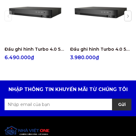
Đầu ghi hình Turbo 4.0 5MP 8 kênh Hikvision iDS-7208HUHI-M1/E
Đầu ghi hình Turbo 4.0 5MP 4 kênh Hikvision iDS-7204HUHI-M1/E
6.490.000₫
3.980.000₫
NHẬP THÔNG TIN KHUYẾN MÃI TỪ CHÚNG TÔI
Gửi