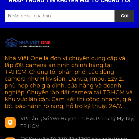
NHẬP THÔNG TIN KHUYẾN MÃI TỪ CHÚNG TÔI
Gửi
Nhà Việt One là đơn vị chuyên cung cấp và
lắp đặt camera an ninh chính hãng tại
TP.HCM. Chúng tôi phân phối các dòng
camera như Hikvision, Dahua, Imou, Ezviz…
phù hợp cho gia đình, cửa hàng và doanh
nghiệp. Chuyên lắp đặt camera tại TP.HCM và
khu vực lân cận. Cam kết thi công nhanh, giá
tốt, bảo hành rõ ràng, hỗ trợ kỹ thuật 24/7.
VP: Lầu 1, Số 79A Huỳnh Thị Hai, P. Trung Mỹ Tây,
TP.HCM
Giờ làm việc: Từ 7:30 đến 17:00 các ngày trong