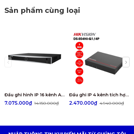
Sản phẩm cùng loại
Đầu ghi hình IP 16 kênh AcuSense HIKVISION DS-7616NXI-K2
Đầu ghi IP 4 kênh tích hợp ổ cứng SSD Hikvision DS-E04NI-Q1/4P
7.075.000₫
2.470.000₫
14.150.000₫
4.940.000₫