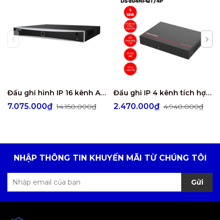
Đầu ghi hình IP 16 kênh AcuSense HIKVISION DS-7616NXI-K2
Đầu ghi IP 4 kênh tích hợp ổ cứng SSD Hikvision DS-E04NI-Q1/4P
7.075.000₫
2.470.000₫
14.150.000₫
4.940.000₫
NHẬP THÔNG TIN KHUYẾN MÃI TỪ CHÚNG TÔI
Gửi