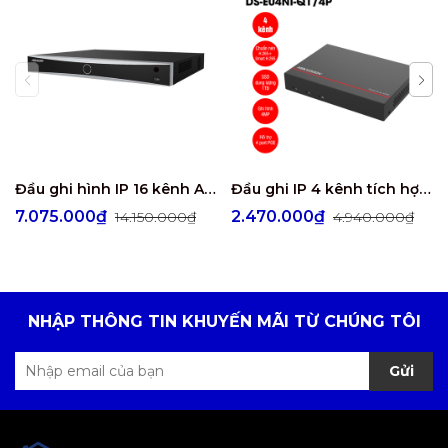
Đầu ghi hình IP 16 kênh AcuSense HIKVISION DS-7616NXI-K2
Đầu ghi IP 4 kênh tích hợp ổ cứng SSD Hikvision DS-E04NI-Q1/4P
7.075.000₫
2.470.000₫
14.150.000₫
4.940.000₫
NHẬP THÔNG TIN KHUYẾN MÃI TỪ CHÚNG TÔI
Gửi