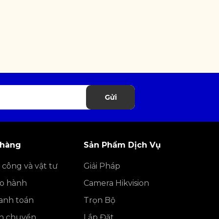
Gửi
 hàng
Sản Phẩm Dịch Vụ
 công và vật tư
Giải Pháp
ảo hành
Camera Hikvision
anh toán
Trọn Bộ
ận chuyển
Lắp Đặt