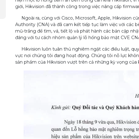
hiện một lỗ hổng tiềm ẩn bên trong camera Hikvision, vì 
giới, Hikvision đã thành công trong việc nâng cấp firmwa
Ngoài ra, cùng với Cisco, Microsoft, Apple, Hikvision 
Authority (CNA) và đã cam kết tiếp tục làm việc với các b
mũ-trắng để tìm, vá, tiết lộ và phát hành các bản cập nh
đáng với tư cách nhóm quản lý lỗ hổng bảo mật CVE CN
Hikvision luôn tuân thủ nghiêm ngặt các điều luật, quy 
vực nơi chúng tôi đang hoạt động. Chúng tôi nỗ lực kh
sản phẩm của Hikvision vượt trên cả những kỳ vọng của