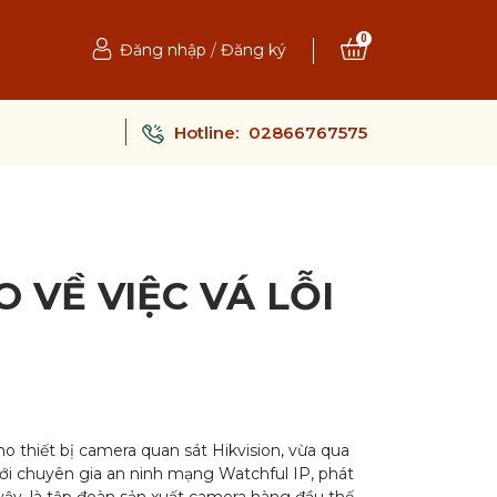
0
Đăng nhập
/
Đăng ký
Hotline:
02866767575
 VỀ VIỆC VÁ LỖI
thiết bị camera quan sát Hikvision, vừa qua
ới chuyên gia an ninh mạng Watchful IP, phát