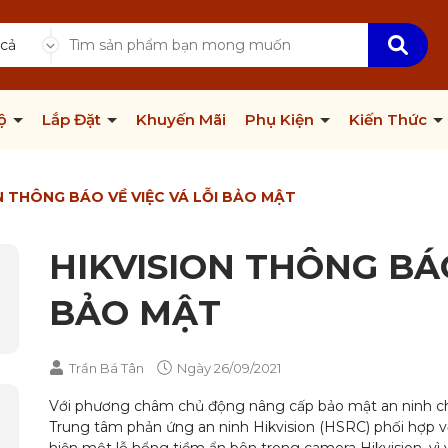
 cả
Bộ
Lắp Đặt
Khuyến Mãi
Phụ Kiện
Kiến Thức
N THÔNG BÁO VỀ VIỆC VÁ LỖI BẢO MẬT
HIKVISION THÔNG BÁO
BẢO MẬT
Trần Bá Tân
Ngày
26/09/2021
Với phương châm chủ động nâng cấp bảo mật an ninh cho 
Trung tâm phản ứng an ninh Hikvision (HSRC) phối hợp v