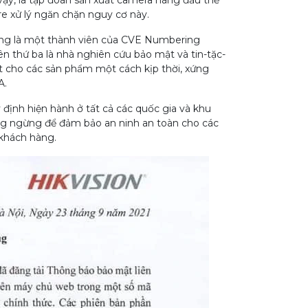
vậy, là tập đoàn sản xuất camera hàng đầu thế
re xử lý ngăn chặn nguy cơ này.
cũng là một thành viên của CVE Numbering
ên thứ ba là nhà nghiên cứu bảo mật và tin-tặc-
ật cho các sản phẩm một cách kịp thời, xứng
A.
định hiện hành ở tất cả các quốc gia và khu
ông ngừng để đảm bảo an ninh an toàn cho các
 khách hàng.