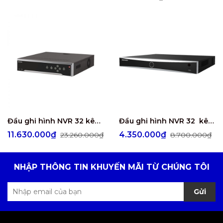
Đầu ghi hình NVR 32 kênh- 4 ổ cứng DS-7732NXI-K4/16P
Đầu ghi hình NVR 32 kênh - 2 ổ cứng DS-7632NXI-K2
11.630.000₫
4.350.000₫
23.260.000₫
8.700.000₫
NHẬP THÔNG TIN KHUYẾN MÃI TỪ CHÚNG TÔI
Gửi