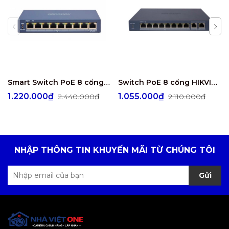
Smart Switch PoE 8 cổng HIKVISION DS-3E1309P-EI
Switch PoE 8 cổng HIKVISION DS-3E1310P-EI/M
1.220.000₫
1.055.000₫
2.440.000₫
2.110.000₫
NHẬP THÔNG TIN KHUYẾN MÃI TỪ CHÚNG TÔI
Gửi