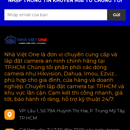
NHẬP THÔNG TIN KHUYẾN MÃI TỪ CHÚNG TÔI
Gửi
Nhà Việt One là đơn vị chuyên cung cấp và
lắp đặt camera an ninh chính hãng tại
TP.HCM. Chúng tôi phân phối các dòng
camera như Hikvision, Dahua, Imou, Ezviz…
phù hợp cho gia đình, cửa hàng và doanh
nghiệp. Chuyên lắp đặt camera tại TP.HCM và
khu vực lân cận. Cam kết thi công nhanh, giá
tốt, bảo hành rõ ràng, hỗ trợ kỹ thuật 24/7.
VP: Lầu 1, Số 79A Huỳnh Thị Hai, P. Trung Mỹ Tây,
TP.HCM
Giờ làm việc: Từ 7:30 đến 17:00 các ngày trong