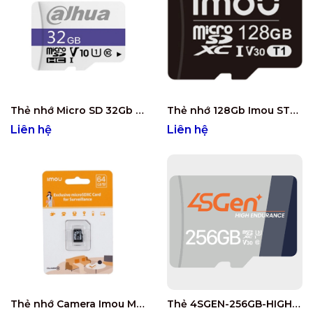
Thẻ nhớ Micro SD 32Gb DAHUA DHI-TF-C100/32GB
Thẻ nhớ 128Gb Imou ST3-128-T1
Liên hệ
Liên hệ
Thẻ nhớ Camera Imou Micro SD 64GB ST3-64-T1 Ghi video Class 10
Thẻ 4SGEN-256GB-HIGH ENDURANCE