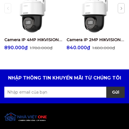
Camera IP 4MP HIKVISION DS-2DE2C400MWG/W
Camera IP 2MP HIKVISION DS-2DE2C200MWG/W
890.000₫
840.000₫
1.780.000₫
1.680.000₫
NHẬP THÔNG TIN KHUYẾN MÃI TỪ CHÚNG TÔI
Gửi