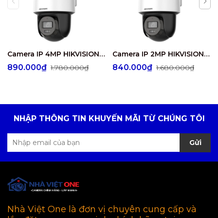
Camera IP 4MP HIKVISION DS-2DE2C400MWG/W
Camera IP 2MP HIKVISION DS-2DE2C200MWG/W
890.000₫
840.000₫
1.780.000₫
1.680.000₫
NHẬP THÔNG TIN KHUYẾN MÃI TỪ CHÚNG TÔI
Gửi
Nhà Việt One là đơn vị chuyên cung cấp và