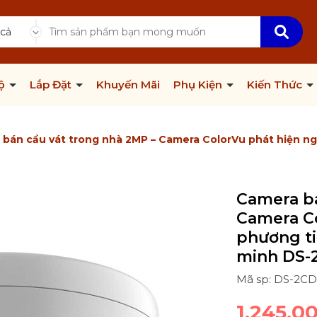
 cả
Bộ
Lắp Đặt
Khuyến Mãi
Phụ Kiện
Kiến Thức
bán cầu vát trong nhà 2MP – Camera ColorVu phát hiện ng
Camera bá
Camera Co
phương ti
minh DS-
Mã sp: DS-2C
1.245.0