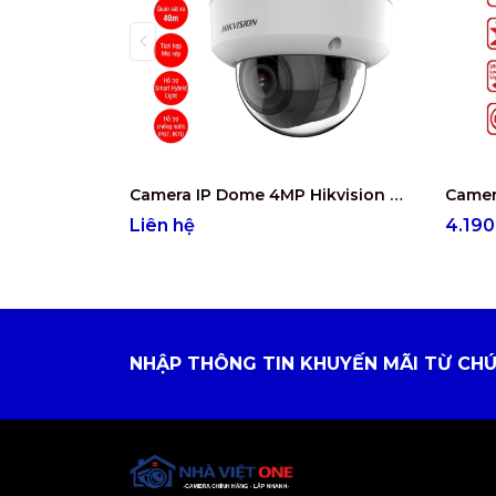
Camera IP Dome 4MP Hikvision DS-2CD2743G2-LIZS2U
Liên hệ
4.19
NHẬP THÔNG TIN KHUYẾN MÃI TỪ CHÚ