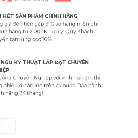
 KẾT SẢN PHẨM CHÍNH HÃNG
 giả đền tiền gấp 3! Giao hàng miễn phí
đơn hàng từ 2.000K. Lưu ý: Qúy Khách
yển tạm ứng cọc 10%
 NGŨ KỸ THUẬT LẮP ĐẶT CHUYÊN
IỆP
 Công Chuyên Nghiệp với kinh nghiệm thi
 nhiều dự án lớn trên cả nước. Bảo hành
nh hãng 24 tháng!
+