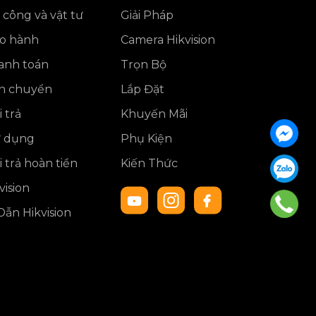
 công và vật tư
Giải Pháp
ảo hành
Camera Hikvision
anh toán
Trọn Bộ
ận chuyển
Lắp Đặt
 trả
Khuyến Mãi
ử dụng
Phụ Kiện
 trả hoàn tiền
Kiến Thức
ision
ẫn Hikvision