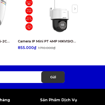
Camera IP 4MP HIKVISION DS-2CD1347G2-L
Camera IP Mini PT 4MP HIKVISION DS-2DE2C400MWG/W
855.000₫
1.345.00
1.710.000₫
Gửi
 hàng
Sản Phẩm Dịch Vụ