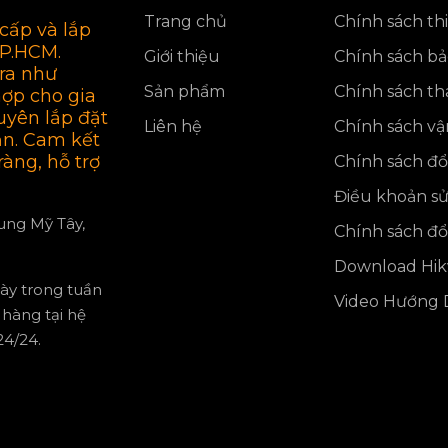
Trang chủ
Chính sách thi
cấp và lắp
TP.HCM.
Giới thiệu
Chính sách b
ra như
Sản phẩm
Chính sách th
hợp cho gia
uyên lắp đặt
Liên hệ
Chính sách v
ận. Cam kết
ràng, hỗ trợ
Chính sách đổi
Điều khoản s
rung Mỹ Tây,
Chính sách đổi
Download Hikv
gày trong tuần
Video Hướng D
hàng tại hệ
4/24.