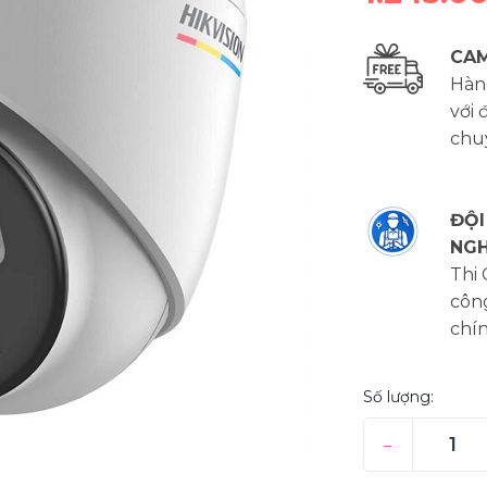
CAM
Hàng
với 
chu
ĐỘI
NGH
Thi
công
chí
Số lượng:
–