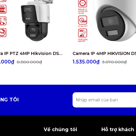
Camera IP PTZ 4MP Hikvision DS-2SE3C404MWG-E/14
0.000₫
1.535.000₫
8.380.000₫
3.070.000₫
NG TÔI
Về chúng tôi
Hỗ trợ khách