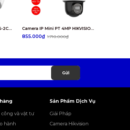
Camera IP 4MP HIKVISION DS-2CD1347G2-L
Camera IP Mini PT 4MP HIKVISION DS-2DE2C400MWG/W
855.000₫
615.000₫
1.710.000₫
Gửi
 hàng
Sản Phẩm Dịch Vụ
 công và vật tư
Giải Pháp
ảo hành
Camera Hikvision