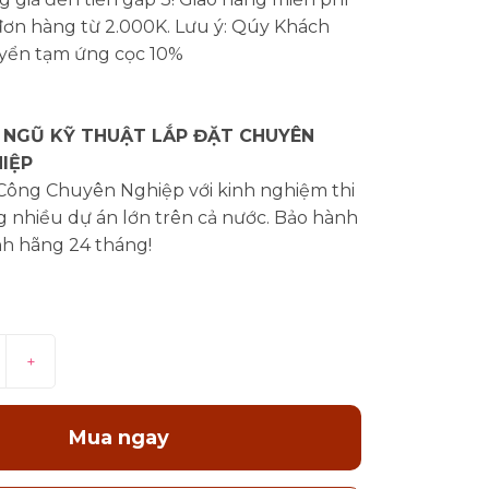
đơn hàng từ 2.000K. Lưu ý: Qúy Khách
yển tạm ứng cọc 10%
 NGŨ KỸ THUẬT LẮP ĐẶT CHUYÊN
IỆP
 Công Chuyên Nghiệp với kinh nghiệm thi
 nhiều dự án lớn trên cả nước. Bảo hành
nh hãng 24 tháng!
+
Mua ngay