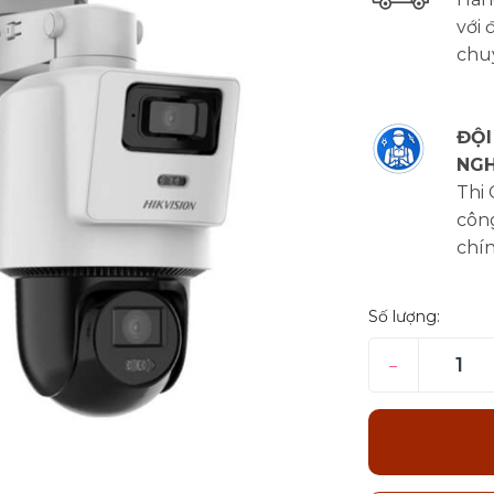
với 
chu
ĐỘI
NGH
Thi
công
chí
Số lượng:
–