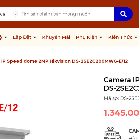
 cả
Bộ
Lắp Đặt
Khuyến Mãi
Phụ Kiện
Kiến Thức
 IP Speed dome 2MP Hikvision DS-2SE2C200MWG-E/12
Camera I
DS-2SE2
Mã sp: DS-2S
1.345.0
CAM
Hàng