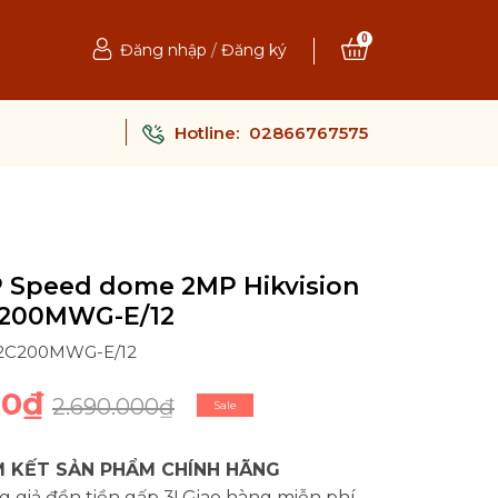
0
Đăng nhập
/
Đăng ký
Hotline:
02866767575
P Speed dome 2MP Hikvision
C200MWG-E/12
E2C200MWG-E/12
00₫
2.690.000₫
Sale
 KẾT SẢN PHẨM CHÍNH HÃNG
 giả đền tiền gấp 3! Giao hàng miễn phí