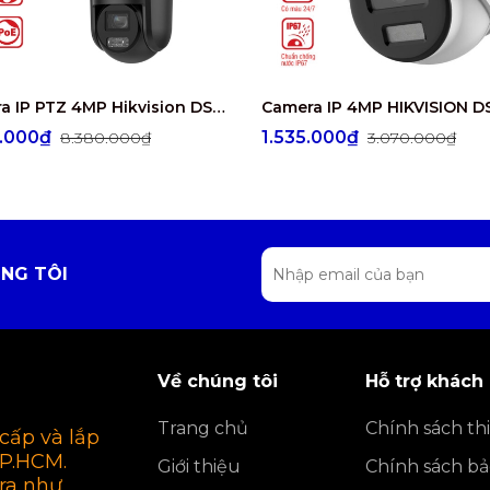
Camera IP PTZ 4MP Hikvision DS-2SE3C404MWG-E/14
0.000₫
1.535.000₫
8.380.000₫
3.070.000₫
NG TÔI
Về chúng tôi
Hỗ trợ khách
Trang chủ
Chính sách thi
cấp và lắp
TP.HCM.
Giới thiệu
Chính sách b
ra như