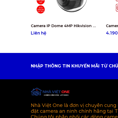
Camera IP Dome 4MP Hikvision DS-2CD2743G2-LIZS2U
Liên hệ
4.19
NHẬP THÔNG TIN KHUYẾN MÃI TỪ CHÚ
Nhà Việt One là đơn vị chuyên cung 
đặt camera an ninh chính hãng tại 
Chúng tôi phân phối các dòng came