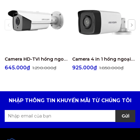
Camera HD-TVI hồng ngoại 3.0 Megapixel HIKVISION DS-2CE16F1T-IT3
Camera 4 in 1 hồng ngoại 5.0 Megapixel HIKVISION DS-2CE17H0T-IT3FS
645.000₫
925.000₫
1.290.000₫
1.850.000₫
NHẬP THÔNG TIN KHUYẾN MÃI TỪ CHÚNG TÔI
Gửi