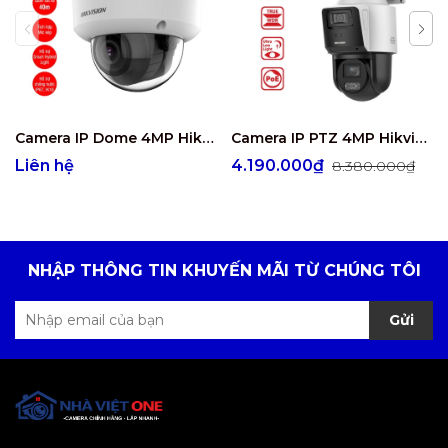
Camera IP Dome 4MP Hikvision DS-2CD2743G2-LIZS2U
Camera IP PTZ 4MP Hikvision DS-2SE3C404MWG-E/14
Liên hệ
4.190.000₫
8.380.000₫
NHẬP THÔNG TIN KHUYẾN MÃI TỪ CHÚNG TÔI
Gửi