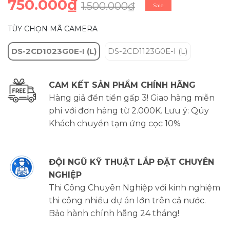
750.000₫
1.500.000₫
Sale
TÙY CHỌN MÃ CAMERA
DS-2CD1023G0E-I (L)
DS-2CD1123G0E-I (L)
CAM KẾT SẢN PHẨM CHÍNH HÃNG
Hàng giả đền tiền gấp 3! Giao hàng miễn
phí với đơn hàng từ 2.000K. Lưu ý: Qúy
Khách chuyển tạm ứng cọc 10%
ĐỘI NGŨ KỸ THUẬT LẮP ĐẶT CHUYÊN
NGHIỆP
Thi Công Chuyên Nghiệp với kinh nghiệm
thi công nhiều dự án lớn trên cả nước.
Bảo hành chính hãng 24 tháng!