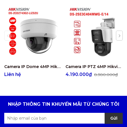
Camera IP Dome 4MP Hikvision DS-2CD2743G2-LIZS2U
Camera IP PTZ 4MP Hikvision DS-2SE3C404MWG-E/14
Liên hệ
4.190.000₫
8.380.000₫
NHẬP THÔNG TIN KHUYẾN MÃI TỪ CHÚNG TÔI
Gửi