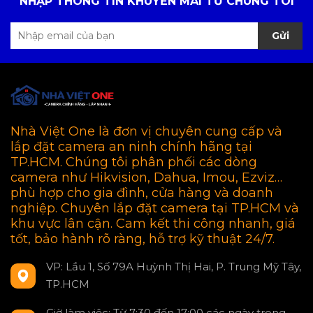
NHẬP THÔNG TIN KHUYẾN MÃI TỪ CHÚNG TÔI
Gửi
Nhà Việt One là đơn vị chuyên cung cấp và
lắp đặt camera an ninh chính hãng tại
TP.HCM. Chúng tôi phân phối các dòng
camera như Hikvision, Dahua, Imou, Ezviz…
phù hợp cho gia đình, cửa hàng và doanh
nghiệp. Chuyên lắp đặt camera tại TP.HCM và
khu vực lân cận. Cam kết thi công nhanh, giá
tốt, bảo hành rõ ràng, hỗ trợ kỹ thuật 24/7.
VP: Lầu 1, Số 79A Huỳnh Thị Hai, P. Trung Mỹ Tây,
TP.HCM
Giờ làm việc: Từ 7:30 đến 17:00 các ngày trong