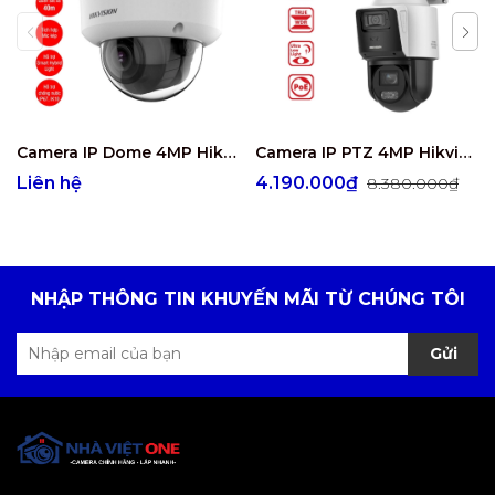
Camera IP Dome 4MP Hikvision DS-2CD2743G2-LIZS2U
Camera IP PTZ 4MP Hikvision DS-2SE3C404MWG-E/14
Liên hệ
4.190.000₫
8.380.000₫
NHẬP THÔNG TIN KHUYẾN MÃI TỪ CHÚNG TÔI
Gửi