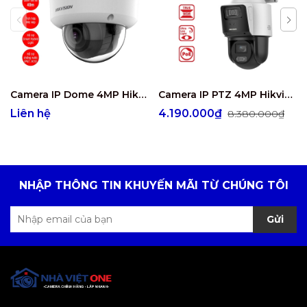
Camera IP Dome 4MP Hikvision DS-2CD2743G2-LIZS2U
Camera IP PTZ 4MP Hikvision DS-2SE3C404MWG-E/14
Liên hệ
4.190.000₫
8.380.000₫
NHẬP THÔNG TIN KHUYẾN MÃI TỪ CHÚNG TÔI
Gửi