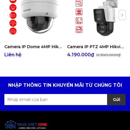
Camera IP Dome 4MP Hikvision DS-2CD2743G2-LIZS2U
Camera IP PTZ 4MP Hikvision DS-2SE3C404MWG-E/14
Liên hệ
4.190.000₫
8.380.000₫
NHẬP THÔNG TIN KHUYẾN MÃI TỪ CHÚNG TÔI
Gửi