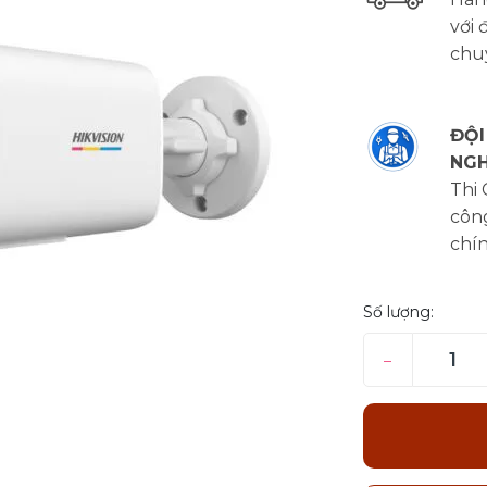
với 
chu
ĐỘI
NGH
Thi
công
chí
Số lượng:
–