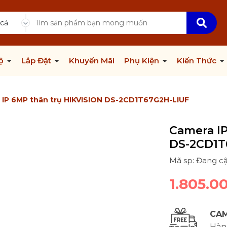
 cả
Bộ
Lắp Đặt
Khuyến Mãi
Phụ Kiện
Kiến Thức
 IP 6MP thân trụ HIKVISION DS-2CD1T67G2H-LIUF
Camera IP
DS-2CD1T
Mã sp: Đang c
1.805.0
CAM
Hàng