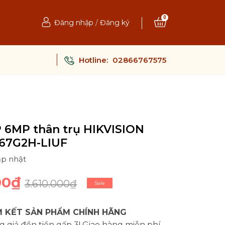
0
Đăng nhập
/
Đăng ký
Hotline:
02866767575
 6MP thân trụ HIKVISION
67G2H-LIUF
ập nhật
00₫
3.610.000₫
Sale
 KẾT SẢN PHẨM CHÍNH HÃNG
 giả đền tiền gấp 3! Giao hàng miễn phí