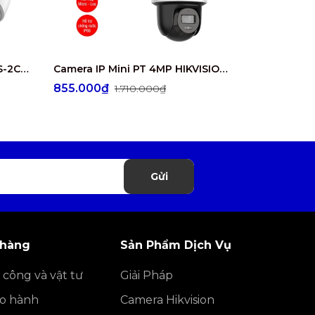
Camera IP 4MP HIKVISION DS-2CD1347G2-L
Camera IP Mini PT 4MP HIKVISION DS-2DE2C400MWG/W
855.000₫
1.345.00
1.710.000₫
Gửi
 hàng
Sản Phẩm Dịch Vụ
 công và vật tư
Giải Pháp
ảo hành
Camera Hikvision