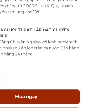
đơn hàng từ 2.000K. Lưu ý: Qúy Khách
yển tạm ứng cọc 10%
 NGŨ KỸ THUẬT LẮP ĐẶT CHUYÊN
IỆP
 Công Chuyên Nghiệp với kinh nghiệm thi
 nhiều dự án lớn trên cả nước. Bảo hành
nh hãng 24 tháng!
+
Mua ngay