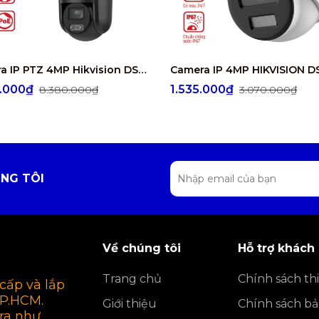
Camera IP PTZ 4MP Hikvision DS-2SE3C404MWG-E/14
0.000₫
1.535.000₫
8.380.000₫
3.070.000₫
NG TÔI
Về chúng tôi
Hỗ trợ khách
Trang chủ
Chính sách thi
cấp và lắp
TP.HCM.
Giới thiệu
Chính sách b
ra như