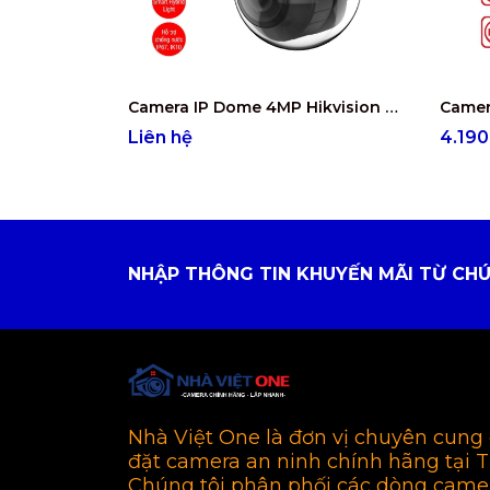
Camera IP Dome 4MP Hikvision DS-2CD2743G2-LIZS2U
Liên hệ
4.19
NHẬP THÔNG TIN KHUYẾN MÃI TỪ CHÚ
Nhà Việt One là đơn vị chuyên cung 
đặt camera an ninh chính hãng tại 
Chúng tôi phân phối các dòng came