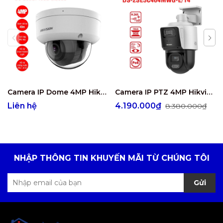
Camera IP Dome 4MP Hikvision DS-2CD2743G2-LIZS2U
Camera IP PTZ 4MP Hikvision DS-2SE3C404MWG-E/14
Liên hệ
4.190.000₫
8.380.000₫
NHẬP THÔNG TIN KHUYẾN MÃI TỪ CHÚNG TÔI
Gửi