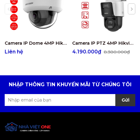
Camera IP Dome 4MP Hikvision DS-2CD2743G2-LIZS2U
Camera IP PTZ 4MP Hikvision DS-2SE3C404MWG-E/14
Liên hệ
4.190.000₫
8.380.000₫
NHẬP THÔNG TIN KHUYẾN MÃI TỪ CHÚNG TÔI
Gửi