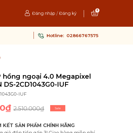
0
Đăng nhập
/
Đăng ký
Hotline:
02866767575
F
 hồng ngoại 4.0 Megapixel
N DS-2CD1043G0-IUF
D1043G0-IUF
00₫
2.510.000₫
Sale
 KẾT SẢN PHẨM CHÍNH HÃNG
 giả đền tiền gấp 3! Giao hàng miễn phí