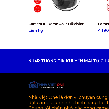
Camera IP Dome 4MP Hikvision DS-2CD2743G2-LIZS2U
Liên hệ
4.19
NHẬP THÔNG TIN KHUYẾN MÃI TỪ CHÚ
Nhà Việt One là đơn vị chuyên cung 
đặt camera an ninh chính hãng tại 
Chúng tôi phân phối các dòng came