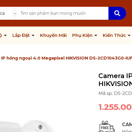
 cả
Bộ
Lắp Đặt
Khuyến Mãi
Phụ Kiện
Kiến Thức
 IP hồng ngoại 4.0 Megapixel HIKVISION DS-2CD1043G0-IU
Camera IP
HIKVISIO
Mã sp: DS-2C
1.255.0
CAM
Hàng