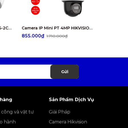
Camera IP 4MP HIKVISION DS-2CD1347G2-L
Camera IP Mini PT 4MP HIKVISION DS-2DE2C400MWG/W
855.000₫
1.345.00
1.710.000₫
Gửi
 hàng
Sản Phẩm Dịch Vụ
 công và vật tư
Giải Pháp
ảo hành
Camera Hikvision