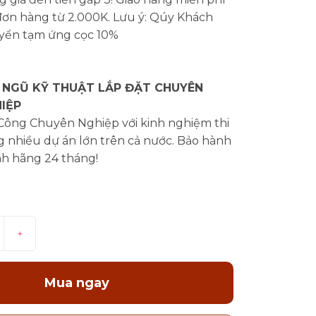
đơn hàng từ 2.000K. Lưu ý: Qúy Khách
yển tạm ứng cọc 10%
 NGŨ KỸ THUẬT LẮP ĐẶT CHUYÊN
IỆP
 Công Chuyên Nghiệp với kinh nghiệm thi
 nhiều dự án lớn trên cả nước. Bảo hành
nh hãng 24 tháng!
+
Mua ngay