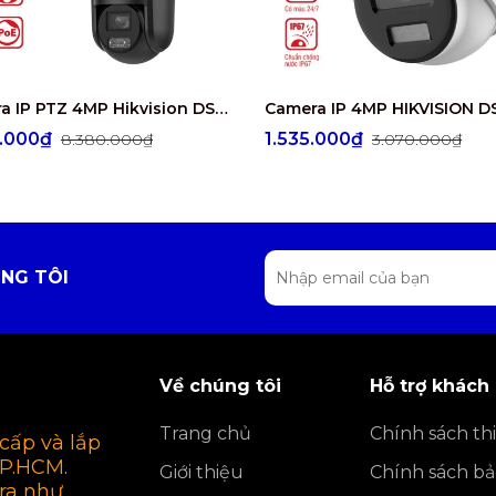
Camera IP PTZ 4MP Hikvision DS-2SE3C404MWG-E/14
0.000₫
1.535.000₫
8.380.000₫
3.070.000₫
NG TÔI
Về chúng tôi
Hỗ trợ khách
Trang chủ
Chính sách thi
cấp và lắp
TP.HCM.
Giới thiệu
Chính sách b
ra như