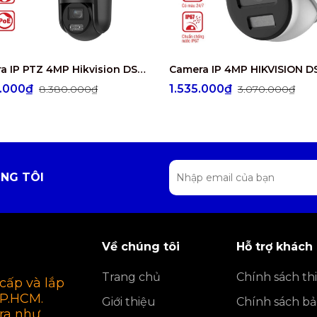
Camera IP PTZ 4MP Hikvision DS-2SE3C404MWG-E/14
0.000₫
1.535.000₫
8.380.000₫
3.070.000₫
NG TÔI
Về chúng tôi
Hỗ trợ khách
Trang chủ
Chính sách thi
cấp và lắp
TP.HCM.
Giới thiệu
Chính sách b
ra như