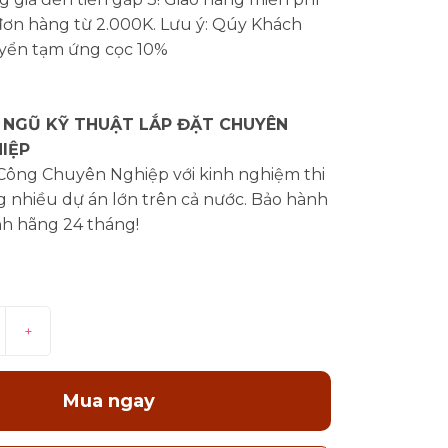
đơn hàng từ 2.000K. Lưu ý: Qúy Khách
yển tạm ứng cọc 10%
 NGŨ KỸ THUẬT LẮP ĐẶT CHUYÊN
IỆP
 Công Chuyên Nghiệp với kinh nghiệm thi
 nhiều dự án lớn trên cả nước. Bảo hành
nh hãng 24 tháng!
+
Mua ngay