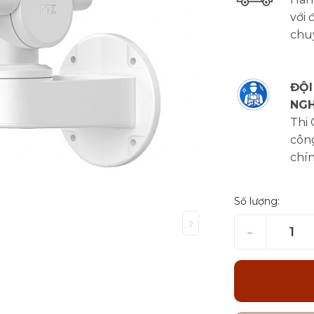
với 
chu
ĐỘI
NGH
Thi
công
chí
Số lượng:
–