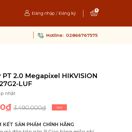
0
Đăng nhập
/
Đăng ký
Hotline:
02866767575
 PT 2.0 Megapixel HIKVISION
27G2-LUF
ập nhật
00₫
3.490.000₫
Sale
 KẾT SẢN PHẨM CHÍNH HÃNG
 giả đền tiền gấp 3! Giao hàng miễn phí