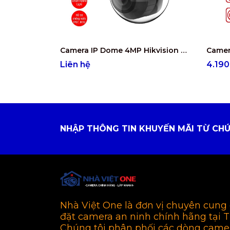
Camera IP Dome 4MP Hikvision DS-2CD2743G2-LIZS2U
Liên hệ
4.19
NHẬP THÔNG TIN KHUYẾN MÃI TỪ CHÚ
Nhà Việt One là đơn vị chuyên cung 
đặt camera an ninh chính hãng tại 
Chúng tôi phân phối các dòng came