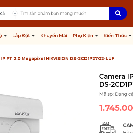
 cả
Bộ
Lắp Đặt
Khuyến Mãi
Phụ Kiện
Kiến Thức
 IP PT 2.0 Megapixel HIKVISION DS-2CD1P27G2-LUF
Camera IP
DS-2CD1P
Mã sp: Đang c
1.745.0
CAM
Hàng