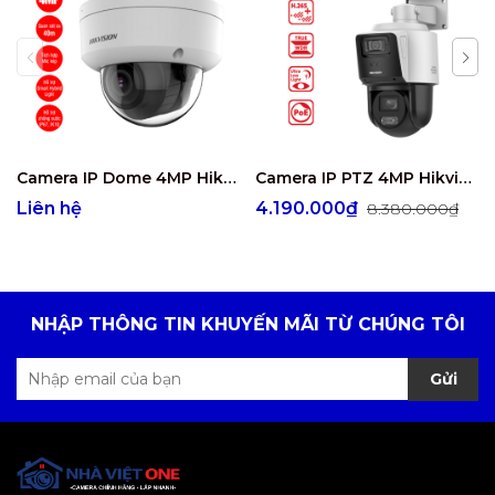
Camera IP Dome 4MP Hikvision DS-2CD2743G2-LIZS2U
Camera IP PTZ 4MP Hikvision DS-2SE3C404MWG-E/14
Liên hệ
4.190.000₫
8.380.000₫
NHẬP THÔNG TIN KHUYẾN MÃI TỪ CHÚNG TÔI
Gửi