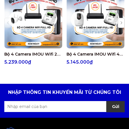
Bộ 4 Camera IMOU Wifi 2MP IPC-F22P miễn phí công lắp đặt
Bộ 4 Camera IMOU Wifi 4MP IPC-A43P miễn phí công lắp đặt
5.239.000₫
5.145.000₫
NHẬP THÔNG TIN KHUYẾN MÃI TỪ CHÚNG TÔI
Gửi