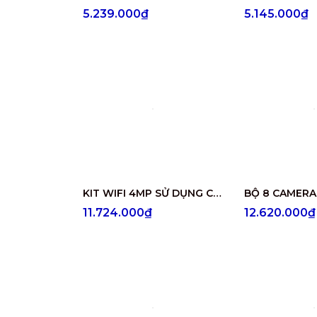
5.239.000₫
5.145.000₫
KIT WIFI 4MP SỬ DỤNG CAMERA PTZ DS-2DE2C400IW-DE/W
11.724.000₫
12.620.000₫