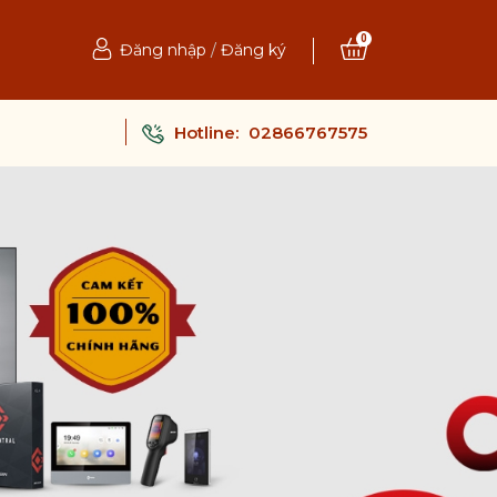
0
Đăng nhập
/
Đăng ký
Hotline:
02866767575