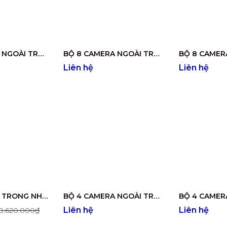
BỘ 8 CAMERA NGOÀI TRỜI DS-2CE17D0T-IT5
BỘ 8 CAMERA NGOÀI TRỜI DS-2CE16D0T-IR
Liên hệ
Liên hệ
BỘ 8 CAMERA TRONG NHÀ DS-2CE56B2-IPF
BỘ 4 CAMERA NGOÀI TRỜI CÓ ÂM THANH DS-2CE17D0T-LFS
Liên hệ
Liên hệ
8.620.000₫