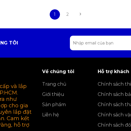
1
2
NG TÔI
Về chúng tôi
Hỗ trợ khách
Trang chủ
Chính sách thi
cấp và lắp
TP.HCM.
Giới thiệu
Chính sách b
ra như
Sản phẩm
Chính sách th
hợp cho gia
uyên lắp đặt
Liên hệ
Chính sách v
ận. Cam kết
ràng, hỗ trợ
Chính sách đổi