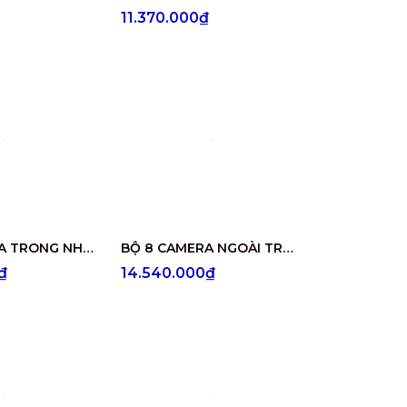
11.370.000₫
BỘ 8 CAMERA TRONG NHÀ CÓ ÂM THANH DS-2CE76D0T-ITMFS
BỘ 8 CAMERA NGOÀI TRỜI CÓ ÂM THANH DS-2CE17D0T-IT3FS
₫
14.540.000₫