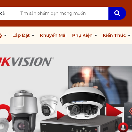
 cả
Bộ
Lắp Đặt
Khuyến Mãi
Phụ Kiện
Kiến Thức