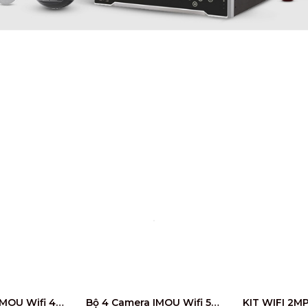
Bộ 4 Camera IMOU Wifi 4MP IPC-A43P miễn phí công lắp đặt
Bộ 4 Camera IMOU Wifi 5MP IPC-GK2CP-5C0WR miễn phí công lắp đặt