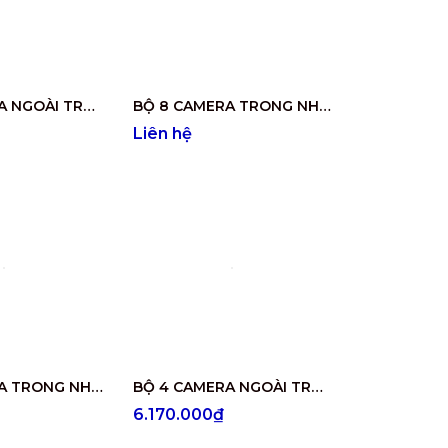
BỘ 8 CAMERA NGOÀI TRỜI DS-2CE16D0T-IRP
BỘ 8 CAMERA TRONG NHÀ DS-2CE56D0T-IR
Liên hệ
BỘ 4 CAMERA TRONG NHÀ CÓ ÂM THANH DS-2CE76D0T-LMFS
BỘ 4 CAMERA NGOÀI TRỜI CÓ ÂM THANH DS-2CE16D0T-ITFS
6.170.000₫