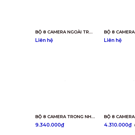
BỘ 8 CAMERA NGOÀI TRỜI CÓ ÂM THANH DS-2CE16D0T-LFS
Liên hệ
Liên hệ
BỘ 8 CAMERA TRONG NHÀ DS-2CE56D0T-IRP
9.340.000₫
4.310.000₫