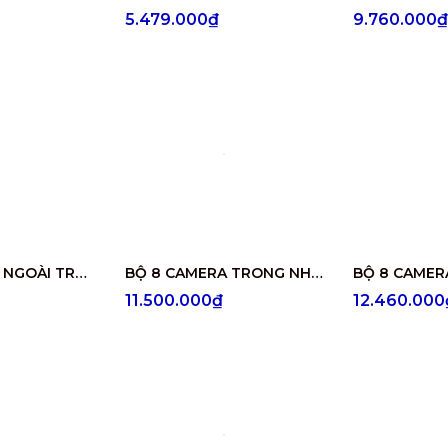
5.479.000₫
9.760.000₫
BỘ 8 CAMERA NGOÀI TRỜI CÓ ÂM THANH DS-2CE16D0T-ITFS
BỘ 8 CAMERA TRONG NHÀ CÓ ÂM THANH DS-2CE76D0T-ITPFS
11.500.000₫
12.460.000